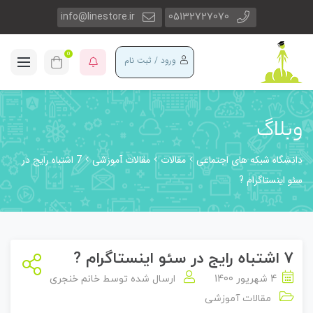
info@linestore.ir
05132727070
0
ورود / ثبت نام
وبلاگ
دانشگاه شبکه های اجتماعی
مقالات
مقالات آموزشی
7 اشتباه رایج در
سئو اینستاگرام ?
7 اشتباه رایج در سئو اینستاگرام ?
4 شهریور 1400
ارسال شده توسط
خانم خنجری
مقالات آموزشی