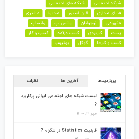
شبکه اجتماعی
شبکه های اجتماعی
فضای مجازی
لاین استور
محتوا
مشتری
مفهومی
نوجوانان
واتس اپ
واتساپ
پست
کاربردی
کسب درآمد
کسب و کار
کسب و کارها
گوگل
یوتیوب
پربازدیدها
آخرین ها
نظرات
لیست شبکه های اجتماعی ایرانی پرکاربرد
?
مهر 19, 1400
قابلیت Statistics در تلگرام ?