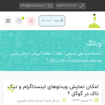
info@linestore.ir
05132727070
0
ورود / ثبت نام
وبلاگ
دانشگاه شبکه های اجتماعی
مقالات
مقالات آموزشی
امکان نمایش
ویدئوهای اینستاگرام و تیک تاک در گوگل ?
امکان نمایش ویدئوهای اینستاگرام و تیک
تاک در گوگل ?
20 اسفند 1399
ارسال شده توسط
خانم خنجری