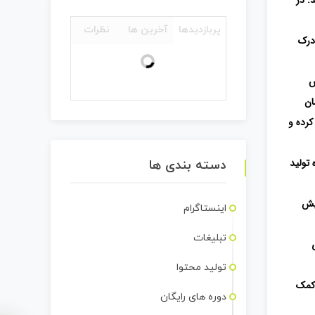
پربازدیدها
آخرین ها
نظرات
درک
ش
ان
کرده و
تولید
دسته بندی ها
یش
اینستاگرام
تبلیغات
تولید محتوا
 کمک
دوره های رایگان