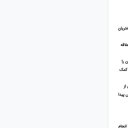
تریان
لاقه
 را
 کمک
از
 پیدا
انجام