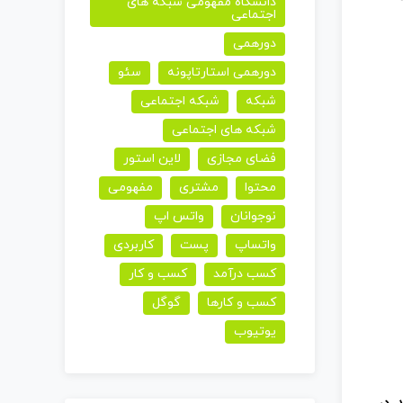
دانشگاه مفهومی شبکه های
اجتماعی
دورهمی
دورهمی استارتاپونه
سئو
شبکه
شبکه اجتماعی
شبکه های اجتماعی
فضای مجازی
لاین استور
محتوا
مشتری
مفهومی
نوجوانان
واتس اپ
واتساپ
پست
کاربردی
کسب درآمد
کسب و کار
کسب و کارها
گوگل
یوتیوب
. در