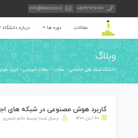
info@linestore.ir
05132727070
مقالات
دوره ها
درباره دانشگاه
وبلاگ
دانشگاه شبکه های اجتماعی
مقالات
مقالات آموزشی
کاربرد هوش
کاربرد هوش مصنوعی در شبکه های اج
20 آبان 1400
ارسال شده توسط
خانم خنجری