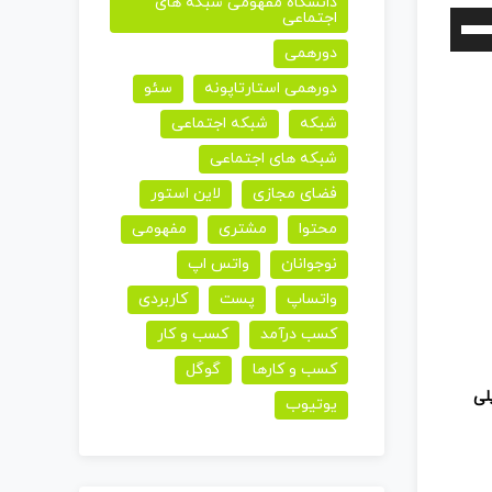
دانشگاه مفهومی شبکه های
اجتماعی
برای
دورهمی
افزایش
یا
دورهمی استارتاپونه
سئو
کاهش
شبکه
شبکه اجتماعی
صدا
شبکه های اجتماعی
از
فضای مجازی
لاین استور
کلیدهای
محتوا
مشتری
مفهومی
بالا
نوجوانان
واتس اپ
و
واتساپ
پست
کاربردی
پایین
استفاده
کسب درآمد
کسب و کار
کنید.
کسب و کارها
گوگل
لی
یوتیوب