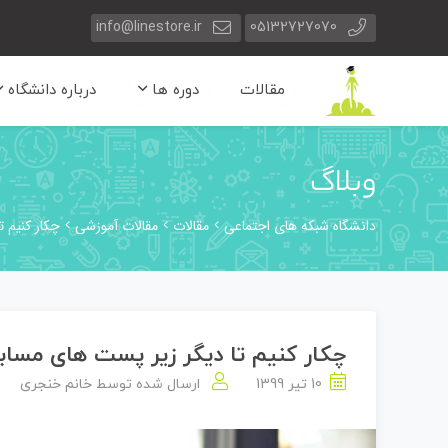
info@linestore.ir
05132727070
مقالات
دوره ها
درباره دانشگاه
وبلاگ
دانشگاه شبکه های اجتماعی
مقالات
مقالات آموزشی
چکار کنیم 
چکار کنیم تا دیگر زیر پست های مسا
10 تیر 1399
ارسال شده توسط
خانم خنجری