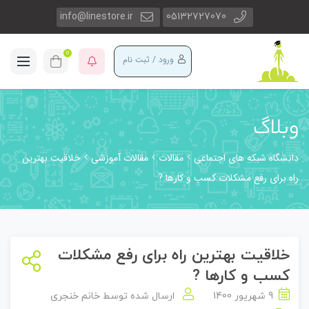
info@linestore.ir
05132727070
0
ورود / ثبت نام
وبلاگ
دانشگاه شبکه های اجتماعی
مقالات
مقالات آموزشی
خلاقیت بهترین
راه برای رفع مشکلات کسب و کارها ?
خلاقیت بهترین راه برای رفع مشکلات
کسب و کارها ?
9 شهریور 1400
ارسال شده توسط
خانم خنجری