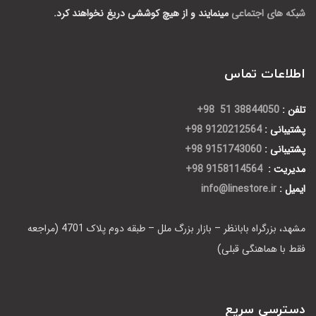
شبکه های اجتماعی
مینمایند و از هیچ کوششی دریغ نخواهند کرد.
اطلاعات تماس
تلفن :
38844050 51 98+
پشتیبانی :
9120212564 98+
پشتیبانی :
9151743060 98+
مدیریت :
9158114564 98+
ایمیل :
info@linestore.ir
مشهد، بزرگراه بابانظر – بازار بزرگ ملل – طبقه دوم پلاک 4701 (مراجعه
فقط با هماهنگی قبلی)
دسترسی سریع