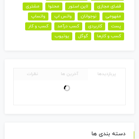
فضای مجازی
لاین استور
محتوا
مشتری
مفهومی
نوجوانان
واتس اپ
واتساپ
پست
کاربردی
کسب درآمد
کسب و کار
کسب و کارها
گوگل
یوتیوب
پربازدیدها
آخرین ها
نظرات
دسته بندی ها