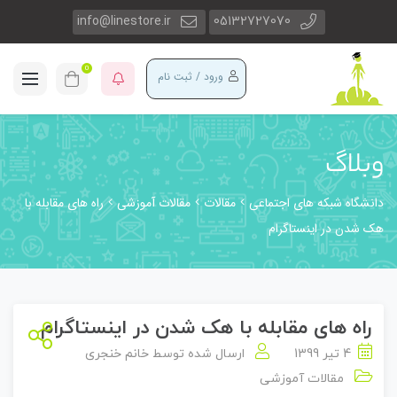
info@linestore.ir
05132727070
0
ورود / ثبت نام
وبلاگ
دانشگاه شبکه های اجتماعی
مقالات
مقالات آموزشی
راه های مقابله با
هک شدن در اینستاگرام
راه های مقابله با هک شدن در اینستاگرام
4 تیر 1399
ارسال شده توسط
خانم خنجری
مقالات آموزشی