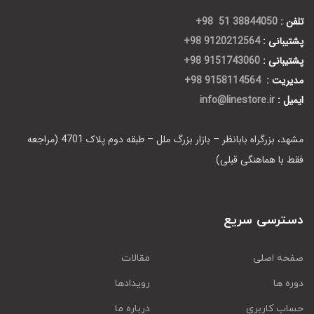
تلفن :
38844050 51 98+
پشتیبانی :
9120212564 98+
پشتیبانی :
9151743060 98+
مدیریت :
9158114564 98+
ایمیل :
info@linestore.ir
مشهد، بزرگراه بابانظر – بازار بزرگ ملل – طبقه دوم پلاک 4701 (مراجعه
فقط با هماهنگی قبلی)
دسترسی سریع
صفحه اصلی
مقالات
دوره ها
رویدادها
حساب کاربری
درباره ما