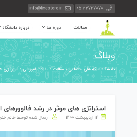
info@linestore.ir
05132727070
مقالات
دوره ها
درباره دانشگاه
وبلاگ
دانشگاه شبکه های اجتماعی
مقالات
مقالات آموزشی
استراتژی ها
استراتژی های موثر در رشد فالوورهای ا
14 اردیبهشت 1400
ارسال شده توسط
خانم خنج