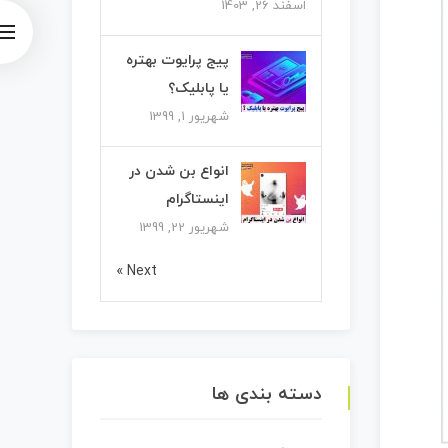
اسفند 26, 1403
پیج پرایوت بهتره
یا پابلیک؟
شهریور 1, 1399
انواع بن شدن در
اینستاگرام
شهریور 22, 1399
Next »
دسته بندی ها