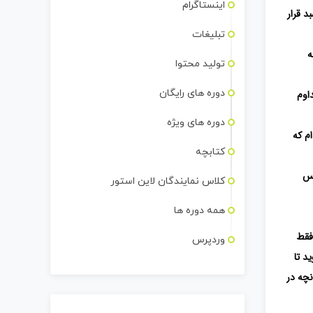
اینستاگرام
د قرار
تبلیغات
ه
تولید محتوا
دوره های رایگان
اوم
دوره های ویژه
م که
کتابچه
کس
کلاس نمایندگان لاین استور
همه دوره ها
فقط
وردپرس
د تا
نچه در