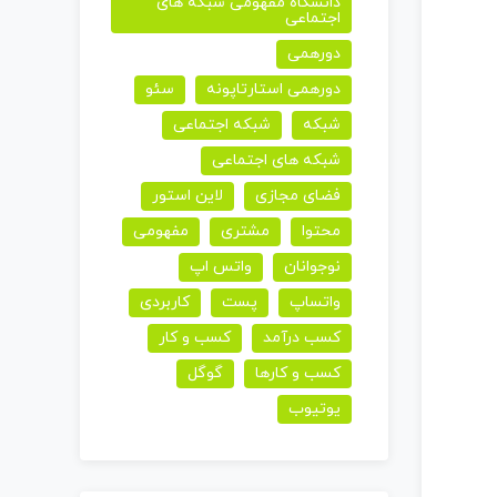
دانشگاه مفهومی شبکه های
صدا
اجتماعی
از
دورهمی
کلیدهای
دورهمی استارتاپونه
سئو
بالا
شبکه
شبکه اجتماعی
و
شبکه های اجتماعی
پایین
فضای مجازی
لاین استور
استفاده
محتوا
مشتری
مفهومی
کنید.
نوجوانان
واتس اپ
واتساپ
پست
کاربردی
کسب درآمد
کسب و کار
کسب و کارها
گوگل
یوتیوب