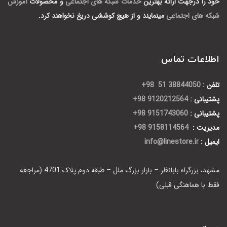
خود را درجهت ارائه بهترین
خدمات شبکه های اجتماعی
و محصولات
آموزش
شبکه های اجتماعی
مینمایند و از هیچ کوششی دریغ نخواهند کرد.
اطلاعات تماس
تلفن :
38844050 51 98+
پشتیبانی :
9120212564 98+
پشتیبانی :
9151743060 98+
مدیریت :
9158114564 98+
ایمیل :
info@linestore.ir
مشهد، بزرگراه بابانظر – بازار بزرگ ملل – طبقه دوم پلاک 4701 (مراجعه
فقط با هماهنگی قبلی)