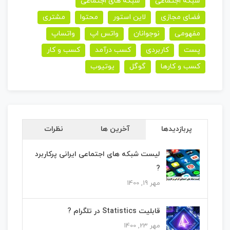
شبکه اجتماعی
شبکه های اجتماعی
فضای مجازی
لاین استور
محتوا
مشتری
مفهومی
نوجوانان
واتس اپ
واتساپ
پست
کاربردی
کسب درآمد
کسب و کار
کسب و کارها
گوگل
یوتیوب
پربازدیدها
آخرین ها
نظرات
لیست شبکه های اجتماعی ایرانی پرکاربرد
?
مهر 19, 1400
قابلیت Statistics در تلگرام ?
مهر 23, 1400