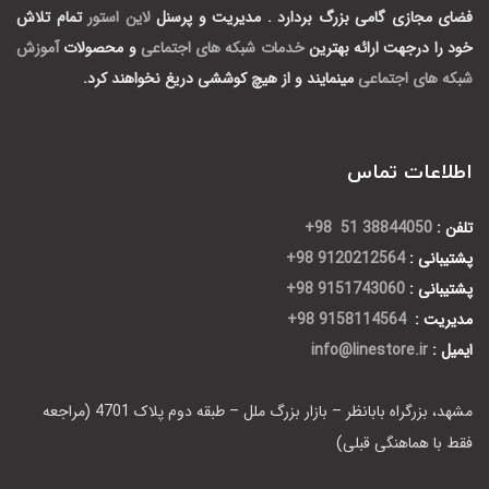
فضای مجازی گامی بزرگ بردارد .
مدیریت و پرسنل
لاین استور
تمام تلاش
خود را درجهت ارائه بهترین
خدمات شبکه های اجتماعی
و محصولات
آموزش
شبکه های اجتماعی
مینمایند و از هیچ کوششی دریغ نخواهند کرد.
اطلاعات تماس
تلفن :
38844050 51 98+
پشتیبانی :
9120212564 98+
پشتیبانی :
9151743060 98+
مدیریت :
9158114564 98+
ایمیل :
info@linestore.ir
مشهد، بزرگراه بابانظر – بازار بزرگ ملل – طبقه دوم پلاک 4701 (مراجعه
فقط با هماهنگی قبلی)