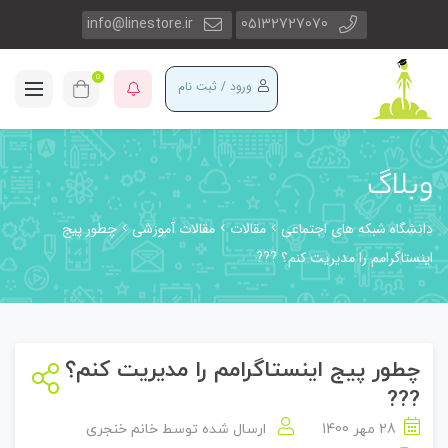
info@linestore.ir
05132727070
0
ورود / ثبت نام
وبلاگ
دانشگاه شبکه های اجتماعی
مقالات
مقالات آموزشی
چطور پیج
اینستاگرامم را مدیریت کنم؟ ??‍?
چطور پیج اینستاگرامم را مدیریت کنم؟
??‍?
28 مهر 1400
ارسال شده توسط
خانم خنجری