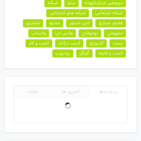
دورهمی استارتاپونه
سئو
شبکه
شبکه اجتماعی
شبکه های اجتماعی
فضای مجازی
لاین استور
محتوا
مشتری
مفهومی
نوجوانان
واتس اپ
واتساپ
پست
کاربردی
کسب درآمد
کسب و کار
کسب و کارها
گوگل
یوتیوب
پربازدیدها
آخرین ها
نظرات