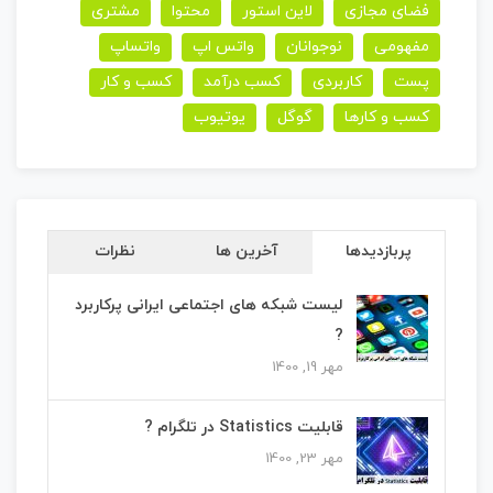
فضای مجازی
لاین استور
محتوا
مشتری
مفهومی
نوجوانان
واتس اپ
واتساپ
پست
کاربردی
کسب درآمد
کسب و کار
کسب و کارها
گوگل
یوتیوب
پربازدیدها
آخرین ها
نظرات
لیست شبکه های اجتماعی ایرانی پرکاربرد
?
مهر 19, 1400
قابلیت Statistics در تلگرام ?
مهر 23, 1400