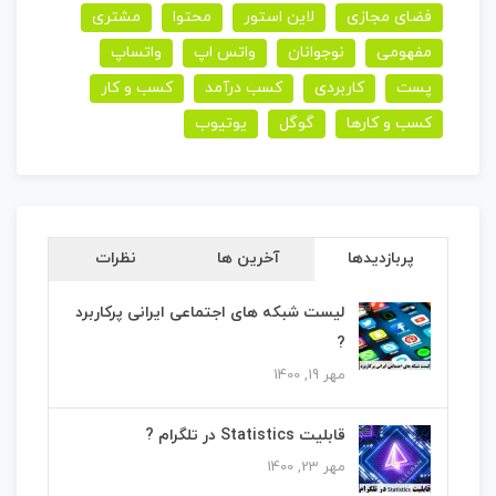
فضای مجازی
لاین استور
محتوا
مشتری
مفهومی
نوجوانان
واتس اپ
واتساپ
پست
کاربردی
کسب درآمد
کسب و کار
کسب و کارها
گوگل
یوتیوب
پربازدیدها
آخرین ها
نظرات
لیست شبکه های اجتماعی ایرانی پرکاربرد
?
مهر 19, 1400
قابلیت Statistics در تلگرام ?
مهر 23, 1400