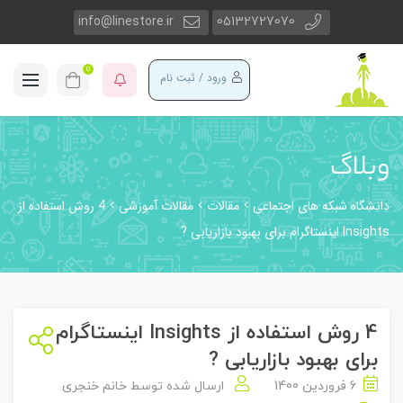
info@linestore.ir
05132727070
0
ورود / ثبت نام
وبلاگ
دانشگاه شبکه های اجتماعی
مقالات
مقالات آموزشی
4 روش استفاده از
Insights اینستاگرام برای بهبود بازاریابی ?
4 روش استفاده از Insights اینستاگرام
برای بهبود بازاریابی ?
6 فروردین 1400
ارسال شده توسط
خانم خنجری