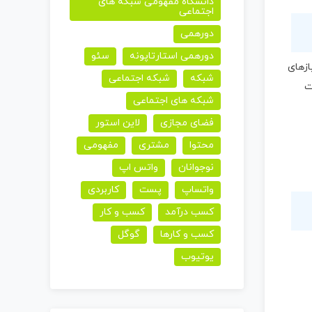
دانشگاه مفهومی شبکه های
اجتماعی
دورهمی
دورهمی استارتاپونه
سئو
ازهای
شبکه
شبکه اجتماعی
ت
شبکه های اجتماعی
فضای مجازی
لاین استور
محتوا
مشتری
مفهومی
نوجوانان
واتس اپ
واتساپ
پست
کاربردی
کسب درآمد
کسب و کار
کسب و کارها
گوگل
یوتیوب