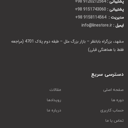
پشتیبانی :
9120212564 98+
پشتیبانی :
9151743060 98+
مدیریت :
9158114564 98+
ایمیل :
info@linestore.ir
مشهد، بزرگراه بابانظر – بازار بزرگ ملل – طبقه دوم پلاک 4701 (مراجعه
فقط با هماهنگی قبلی)
دسترسی سریع
صفحه اصلی
مقالات
دوره ها
رویدادها
حساب کاربری
درباره ما
تماس با ما