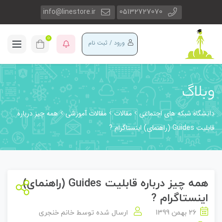
info@linestore.ir
05132727070
0
ورود / ثبت نام
وبلاگ
دانشگاه شبکه های اجتماعی
مقالات
مقالات آموزشی
همه چیز درباره
قابلیت Guides (راهنمای) اینستاگرام ?
همه چیز درباره قابلیت Guides (راهنمای)
اینستاگرام ?
26 بهمن 1399
ارسال شده توسط
خانم خنجری