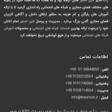
زاده
مدیر
لاین استور
شکل گرفته بود و به همت ده ها استاد خبره در زمینه
های مختلف فضای مجازی و شبکه های اجتماعی راه اندازی گردید تا با ارائه
آموزش های رایگان و کم هزینه به منظور ارتقای دانش و آگاهی کاربران
فضای مجازی گامی بزرگ بردارد .
مدیریت و پرسنل
لاین استور
تمام تلاش
خود را درجهت ارائه بهترین
خدمات شبکه های اجتماعی
و محصولات
آموزش
شبکه های اجتماعی
مینمایند و از هیچ کوششی دریغ نخواهند کرد.
اطلاعات تماس
تلفن :
38844050 51 98+
پشتیبانی :
9120212564 98+
پشتیبانی :
9151743060 98+
مدیریت :
9158114564 98+
ایمیل :
info@linestore.ir
مشهد، بزرگراه بابانظر – بازار بزرگ ملل – طبقه دوم پلاک 4701 (مراجعه