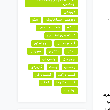
دانشگاه مفهومی شبکه های
اجتماعی
دورهمی
در
دورهمی استارتاپونه
سئو
شبکه
شبکه اجتماعی
شبکه های اجتماعی
فضای مجازی
لاین استور
محتوا
مشتری
مفهومی
نوجوانان
واتس اپ
واتساپ
پست
کاربردی
کسب درآمد
کسب و کار
کسب و کارها
گوگل
یوتیوب
جربه
ب
اریابی