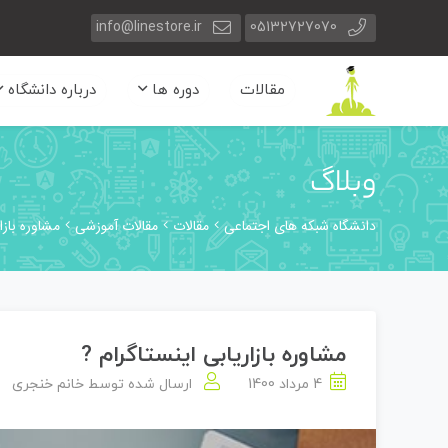
info@linestore.ir
05132727070
مقالات
دوره ها
درباره دانشگاه
وبلاگ
دانشگاه شبکه های اجتماعی
مقالات
مقالات آموزشی
مشاوره بازا
مشاوره بازاریابی اینستاگرام ?
4 مرداد 1400
ارسال شده توسط
خانم خنجری