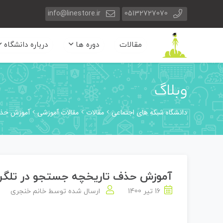
info@linestore.ir
05132727070
مقالات
دوره ها
درباره دانشگاه
وبلاگ
دانشگاه شبکه های اجتماعی
مقالات
مقالات آموزشی
آموزش حذف 
آموزش حذف تاریخچه جستجو در تلگرا
16 تیر 1400
ارسال شده توسط
خانم خنجری