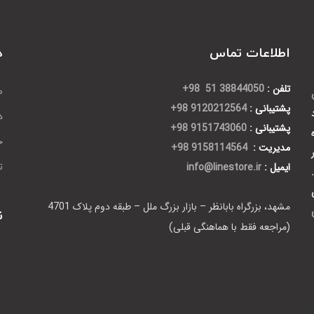
اطلاعات تماس
د
تلفن :
38844050 51 98+
ص
پشتیبانی :
9120212564 98+
د
پشتیبانی :
9151743060 98+
ح
مدیریت :
9158114564 98+
ایمیل :
info@linestore.ir
ت
مشهد، بزرگراه بابانظر – بازار بزرگ ملل – طبقه دوم پلاک 4701
ن
(مراجعه فقط با هماهنگی قبلی)