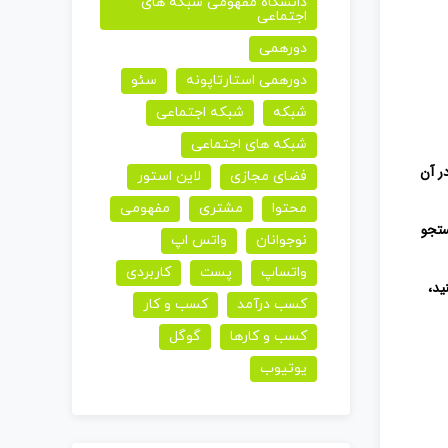
دانشگاه مفهومی شبکه های
اجتماعی
دورهمی
دورهمی استارتاپونه
سئو
شبکه
شبکه اجتماعی
شبکه های اجتماعی
ر آن
فضای مجازی
لاین استور
محتوا
مشتری
مفهومی
ستجو
نوجوانان
واتس اپ
واتساپ
پست
کاربردی
ید،
کسب درآمد
کسب و کار
کسب و کارها
گوگل
یوتیوب