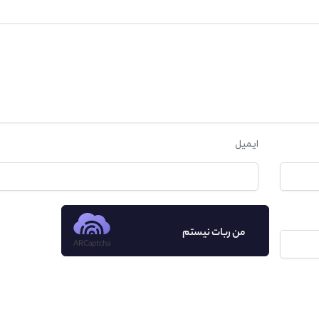
ایمیل
من ربات نیستم
ARCaptcha