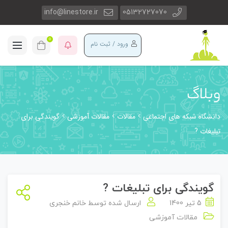
info@linestore.ir
05132727070
0
ورود / ثبت نام
وبلاگ
دانشگاه شبکه های اجتماعی
مقالات
مقالات آموزشی
گویندگی برای
تبلیغات ?
گویندگی برای تبلیغات ?
5 تیر 1400
ارسال شده توسط
خانم خنجری
مقالات آموزشی