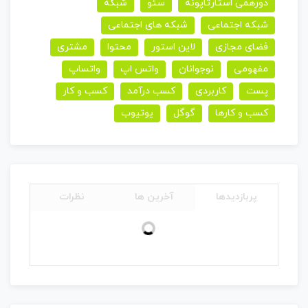
دورهمی استارتاپونه
سئو
شبکه
شبکه اجتماعی
شبکه های اجتماعی
فضای مجازی
لاین استور
محتوا
مشتری
مفهومی
نوجوانان
واتس اپ
واتساپ
پست
کاربردی
کسب درآمد
کسب و کار
کسب و کارها
گوگل
یوتیوب
پربازدیدها
آخرین ها
نظرات