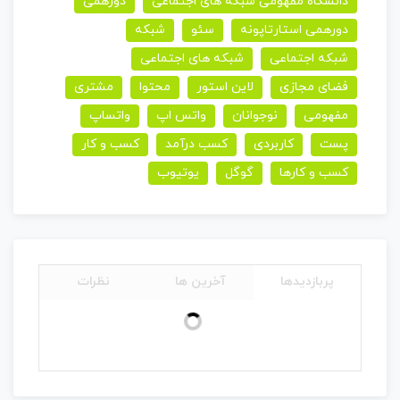
دانشگاه مفهومی شبکه های اجتماعی
دورهمی
دورهمی استارتاپونه
سئو
شبکه
شبکه اجتماعی
شبکه های اجتماعی
فضای مجازی
لاین استور
محتوا
مشتری
مفهومی
نوجوانان
واتس اپ
واتساپ
پست
کاربردی
کسب درآمد
کسب و کار
کسب و کارها
گوگل
یوتیوب
پربازدیدها
آخرین ها
نظرات