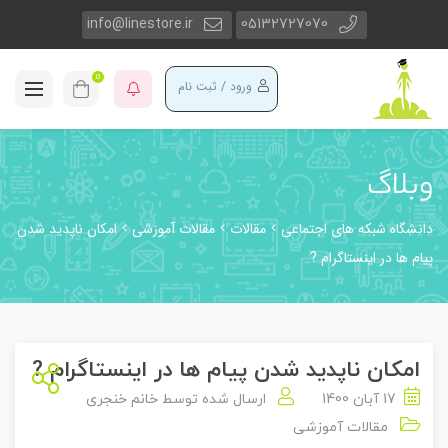
info@linestore.ir
05132727070
0
ورود / ثبت نام
وبلاگ
دانشگاه شبکه های اجتماعی
مقالات
مقالات آموزشی
امکان ناپدید شدن
پیام ها در اینستاگرام ?
امکان ناپدید شدن پیام ها در اینستاگرام ?
17 آبان 1400
ارسال شده توسط
خانم خنجری
مقالات آموزشی