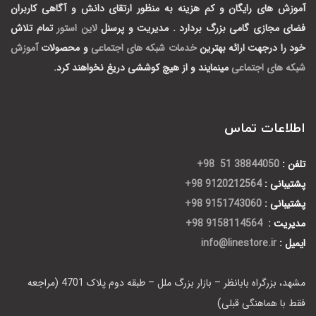
آموزش های رایگان و کم هزینه به منظور ارتقای دانش و آگاهی کاربران
فضای مجازی گامی بزرگ بردارد .
مدیریت و پرسنل
لاین استور
تمام تلاش
خود را درجهت ارائه بهترین
خدمات شبکه های اجتماعی
و محصولات
آموزش
شبکه های اجتماعی
مینمایند و از هیچ کوششی دریغ نخواهند کرد.
اطلاعات تماس
تلفن :
38844050 51 98+
پشتیبانی :
9120212564 98+
پشتیبانی :
9151743060 98+
مدیریت :
9158114564 98+
ایمیل :
info@linestore.ir
مشهد، بزرگراه بابانظر – بازار بزرگ ملل – طبقه دوم پلاک 4701 (مراجعه
فقط با هماهنگی قبلی)