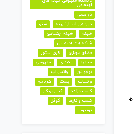
دانشگاه مفهومی شبکه های
اجتماعی
دورهمی
دورهمی استارتاپونه
سئو
شبکه
شبکه اجتماعی
شبکه های اجتماعی
فضای مجازی
لاین استور
محتوا
مشتری
مفهومی
نوجوانان
واتس اپ
واتساپ
پست
کاربردی
کسب درآمد
کسب و کار
یج
کسب و کارها
گوگل
یوتیوب