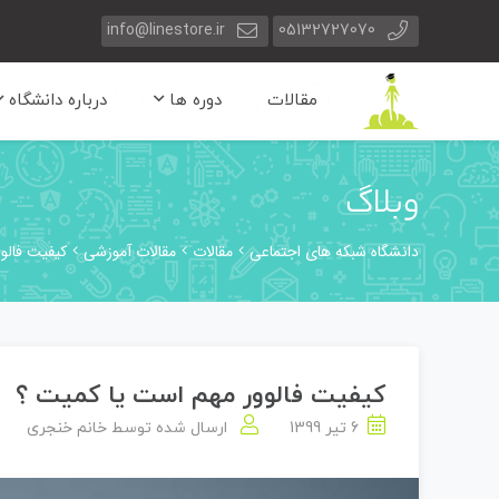
info@linestore.ir
05132727070
مقالات
دوره ها
درباره دانشگاه
وبلاگ
دانشگاه شبکه های اجتماعی
مقالات
مقالات آموزشی
کیفیت فالو
کیفیت فالوور مهم است یا کمیت ؟
6 تیر 1399
ارسال شده توسط
خانم خنجری