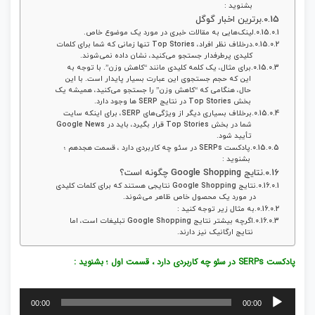
بشنوید :
برترین اخبار گوگل
لینک‌هایی به مقالات خبری در مورد یک موضوع خاص.
درخلاف نظر افراد، Top Stories تنها زمانی که شما برای کلمات
کلیدی پرطرفدار جستجو می‌کنید، نشان داده نمی‌شوند.
برای مثال، یک کلمه کلیدی مانند “کاهش وزن”. با توجه به
این‌ که حجم جستجوی این عبارت بسیار پایدار است. با این‌
حال، هنگامی‌ که “کاهش وزن” را جستجو می‌کنید، همیشه یک
بخش Top Stories در نتایج SERP ها وجود دارد.
برخلاف بسیاری دیگر از ویژگی‌های SERP، برای اینکه سایت
شما در بخش Top Stories قرار بگیرد، باید در Google News
تأیید شود.
پادکست SERPs در سئو چه کاربردی دارد ، قسمت هجدهم ؛
بشنوید :
نتایج Google Shopping چگونه است؟
نتایج Google Shopping نتایجی هستند که برای کلمات کلیدی
در مورد یک محصول خاص ظاهر می‌شوند.
به مثال زیر توجه کنید :
اگرچه بیشتر نتایج Google Shopping تبلیغات است، اما
نتایج ارگانیک نیز دارند.
پادکست SERPs در سئو چه کاربردی دارد ، قسمت اول ؛ بشنوید :
پخش‌کننده
00:00
00:00