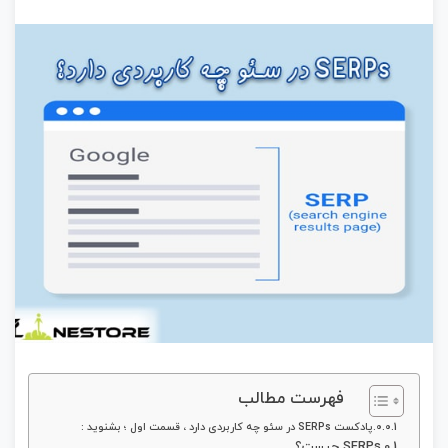
فهرست مطالب
پادکست SERPs در سئو چه کاربردی دارد ، قسمت اول ؛ بشنوید :
SERPs چیست؟