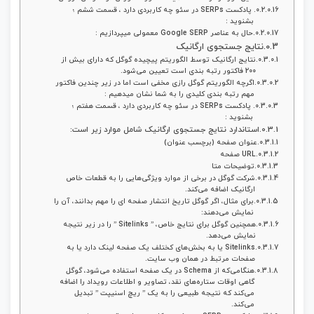
پادکست SERPs در سئو چه کاربردی دارد ، قسمت ششم ؛
بشنوید :
حال به عناصر Google SERP معمولی میپردازیم :
نتایج جستجوی ارگانیک
نتایج ارگانیک توسط الگوریتم پیچیده گوگل که دارای بیش از
200 فاکتور رتبه‌ بندی است تعیین می‌شود.
اگرچه الگوریتم گوگل رازی مخفی است اما در زیر چندین فاکتور
مهم رتبه‌ بندی کلیدی را به شما نشان میدهیم :
پادکست SERPs در سئو چه کاربردی دارد ، قسمت هفتم ؛
بشنوید :
استاندارد نتایج جستجوی ارگانیک شامل موارد زیر است:
عنوان صفحه (برچسب عنوان)
URL صفحه
توضیحات متا
شرکت گوگل در برخی از موارد ویژگی‌هایی را به قطعات خاص
ارگانیک اضافه می‌کند.
برای مثال، اگر گوگل تاریخ انتشار صفحه ای را مهم بدانند، آن را
نمایش می‌دهند:
همچنین گوگل برای نتایج خاص، ” Sitelinks ” را در زیر نتیجه
نمایش می‌دهد.
Sitelinks یا به بخش‌های کختلف یک صفحه لینک دارد یا به
صفحات مرتبط در همان وب‌ سایت.
هنگامی‌که از Schema در یک صفحه استفاده می‌شود، گوگل
گاهی اوقات ستاره‌های نقد، تصاویر و اطلاعات رویداد را اضافه
می‌کند که نتیجه طبیعی را به یک ” ریچ اسنیپت ” تبدیل
می‌کند.