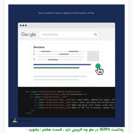
پادکست SERPs در سئو چه کاربردی دارد ، قسمت هشتم ؛ بشنوید :