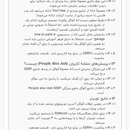
این نوع نتایج معمولاً شامل سه ویدئو در یک اسلاید برای
دیدن اطلاعات بیشتر نمایش داده می‌شوند.
معمولاً 88٪ از نتایج ویدیو از YouTube ارائه می‌شود (در وب
فارسی تا حدود زیادی از سایت آپارات ارائه می‌شود).
دقیقاً معلوم نیست که گوگل چگونه تصمیم می‌گیرد کدام‌ یک
از نتایج باید ویدیو داشته باشد. اما احتمالاً تا حدودی مبتنی بر
کلمه کلیدی خود و آزمایش تقسیم آن‌هاست.
به‌عنوان‌ مثال، کسی که در جستجوی “how to paint a
garage” است، احتمالاً به دنبال فیلم آموزشی دراین‌ باره است.
به همین دلیل گوگل یک اسلاید ویدیویی را برای آن کلمه نشان
می‌دهد.
پادکست SERPs در سئو چه کاربردی دارد ، قسمت شانزدهم ؛
بشنوید :
پرسش‌های مشابه کاربران (People Also Ask) چیست؟
این ویژگی جدیدی است که معمولاً گوگل در وسط نتایج SERP
درج می‌کند.
و زمانی که روی آن کلیک می‌کنید، با پاسخ به این سؤال
گسترش می‌یابد.
58٪ از نتایج گوگل حاوی ویژگی People also Ask SERP
است.
نتایج توییتر
در بعضی اوقات گوگل آخرین توییتهای منتشر شده را از یک
حساب ویژه بیرون می‌ کشد.
برای مثال، هنگامی‌که عبارت SEMrush را جستجو می‌کنید،
حساب توییتر آن‌ها را با پیوندهایی به 3 توییت آخر نشان
می‌دهد.
پادکست SERPs در سئو چه کاربردی دارد ، قسمت هفدهم ؛