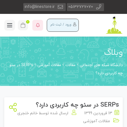
info@linestore.ir
05132727070
0
ورود / ثبت نام
وبلاگ
دانشگاه شبکه های اجتماعی
مقالات
مقالات آموزشی
SERPs در سئو
چه کاربردی دارد؟
SERPs در سئو چه کاربردی دارد؟
13 فروردین 1399
ارسال شده توسط
خانم خنجری
مقالات آموزشی