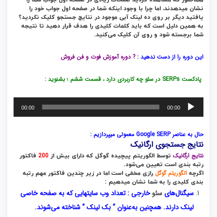
نشان میدهدند، اما چرا با وجود اینکه شما در صفحه اول جواب خود را
یافتید دیگر بر روی ده لینک آبی موجود در نتایج جستجو کلیک نکردید؟
به همین دلیل است که باید کلمات کلیدی را هدف قرار دهید تا نتیجه
شما برجسته شود و روی آن کلیک می‌کنید.
این دوره را از دست ندهید :
? دوره آموزش فوت و فن فروش
پادکست SERPs در سئو چه کاربردی دارد ، قسمت ششم ؛ بشنوید :
پخش‌کننده
00:00
00:00
صوت
حال به عناصر Google SERP معمولی میپردازیم :
نتایج جستجوی ارگانیک
نتایج ارگانیک
200
توسط الگوریتم پیچیده گوگل که دارای بیش از
فاکتور
رتبه‌ بندی است تعیین می‌شود.
الگوریتم گوگل
اگرچه
رازی مخفی است اما در زیر چندین فاکتور مهم رتبه‌
بندی کلیدی را به شما نشان میدهیم :
سیگنال‌های
سئو
خارجی : تعداد وب سایتهایی که به صفحه خاصی
لینک دارند. همچنین به‌عنوان ” بک لینک ” شناخته می‌شوند.