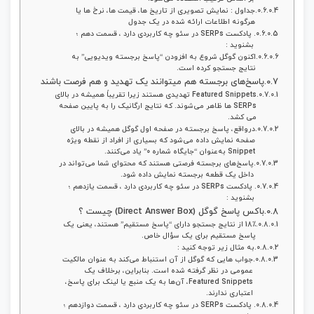
جداول : نمایش تصویری از تاریخ‌ ها، قیمت‌ ها، نرخ‌ ها یا
هرگونه اطلاعات ارائه‌ شده در یک جدول
پادکست SERPs در سئو چه کاربردی دارد ، قسمت دهم ؛
بشنوید :
اکنون گوگل شروع به افزودن “پاسخ برجسته ویدیویی” به
نتایج جستجو کرده است.
پاسخ‌های برجسته هم میتوانند یک تهدید و هم فرصت باشند
Featured Snippets تهدیدی هستند زیرا تقریباً همیشه در بالای
SERPs ها ظاهر می‌شوند. که نتایج ارگانیک را به پایین صفحه
می کشد.
درواقع، پاسخ برجسته در صفحه اول گوگل همیشه در بالای
صفحه‌ نمایش داده می‌شود که بسیاری از افراد از نقطه ویژه
Snippet به‌عنوان “جایگاه شماره 0” یاد می‌کنند.
پاسخ‌های برجسته فرصتی هستند که محتوای شما می‌تواند در
داخل یک قطعه برجسته نمایش داده شود.
پادکست SERPs در سئو چه کاربردی دارد ، قسمت یازدهم ؛
بشنوید :
باکس پاسخ گوگل (Direct Answer Box) چیست ؟
18٪ از نتایج جستجو دارای “پاسخ مستقیم” هستند، یعنی یک
پاسخ مستقیم برای یک سؤال خاص.
به مثال زیر توجه کنید :
جواب هایی که گوگل از آن استنباط می‌کند به‌ عنوان مالکیت
عمومی در نظر گرفته‌ شده است. بنابراین، برخلاف یک
Featured Snippets، آن‌ها به یک منبع یا لینک برای پاسخ،
اعتباری ندارند.
پادکست SERPs در سئو چه کاربردی دارد ، قسمت دوازدهم ؛