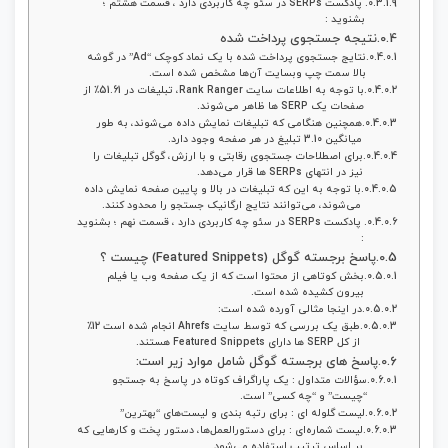
پادکست SERPs در سئو چه کاربردی دارد ، قسمت هشتم ؛
بشنوید :
نتیجه جستجوی پرداخت‌ شده
نتایج جستجوی پرداخت‌ شده با یک نماد کوچک “Ad” در گوشه
بالا سمت چپ وبسایت آن‌ها مشخص‌ شده است.
با توجه به اطلاعات سایت Rank Ranger، تبلیغات در 51.61٪ از
صفحات یک SERP ها ظاهر می‌شوند.
همچنین هنگامی‌ که تبلیغات نمایش داده می‌شوند، به‌ طور
میانگین 3.10 تبلیغ در هر صفحه وجود دارد.
برای اصطلاحات جستجوی رقابتی و با ارزش، گوگل تبلیغات را
نیز در انتهای SERPs ها قرار می‌دهد.
با توجه به این‌ که تبلیغات در بالا و پایین صفحه‌ نمایش داده
می‌شوند، می‌توانند نتایج ارگانیک جستجو را محدود کنند.
پادکست SERPs در سئو چه کاربردی دارد ، قسمت نهم ؛ بشنوید
:
پاسخ برجسته گوگل (Featured Snippets) چیست ؟
بخش کوتاهی از محتوا است که از یک صفحه وب یا فیلم
بیرون کشیده شده است.
در اینجا مثالی آورده شده است:
طبق یک بررسی که توسط سایت Ahrefs انجام شده است 12٪
از کل SERP ها دارای Featured Snippets هستند.
پاسخ های برجسته گوگل شامل موارد زیر است:
سؤالات متداول : یک پاراگراف کوتاه در پاسخ به جستجو
“چیست” و “چه کسی” است.
لیست گلوله‌ ای : برای رتبه‌ بندی و لیست‌های “بهترین”
لیست شماره‌ای : برای دستورالعمل‌ها، دستور پخت و کارهایی که
بر اساس ترتیب استفاده می‌شود.