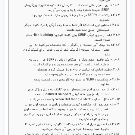
می‌کنید
این بسیار عالی است اما… تا زمانی که متوجه شوید ویژگی‌های
SERP نتیجه شماره یک را به پایین می‌آورند.
پادکست SERPs در سئو چه کاربردی دارد ، قسمت چهارم ؛
بشنوید :
منظور این است که اگر شما صفحه یک گوگل را ترک کنید، دیگر
کلیک‌های زیادی نخواهید داشت .
اما از سوی دیگر، SERP برای کلمه کلیدی” link building” کمتر
شلوغ است.
ده لینک آبی صفحه اول گوگل را که مشاهده می‌کنید به این
معنی است که نتیجه ارگانیک شما شانس خوبی برای کلیک کردن
دارد.
یک فاکتور مهم دیگر در هنگام ارزیابی SERPs ها را باید به
خاطر داشته باشید، آن هم جستجوهای بدون کلیک است.
طبق آماری که سایت Sparktoro منتشر کرده، همچنان
جستجوهای بدون کلیک بیش از پیش وجود دارد.
پادکست SERPs در سئو چه کاربردی دارد ، قسمت پنجم ؛
بشنوید :
تا حد زیادی این جستجوهای بدون کلیک به دلیل ویژگی‌های
SERP (پاسخ برجسته گوگل Featured Snippets) است.
مثال : عبارت “when did Google start” را جستجو می‌کنید.
همانطور که مشاهده کردید صفحات زیادی در صفحه اول جواب
شما را نشان میدهدند، اما چرا با وجود اینکه شما در صفحه اول
جواب خود را یافتید دیگر بر روی ده لینک آبی موجود در نتایج
جستجو کلیک نکردید؟
به همین دلیل است که باید کلمات کلیدی را هدف قرار دهید تا
نتیجه شما برجسته شود و روی آن کلیک می‌کنید.
این دوره را از دست ندهید : ? دوره آموزش فوت و فن فروش