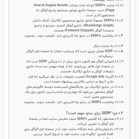
عبارت SERPs کوتاه شده عبارات (Search Engine Result
Page) است. صفحه نتایج موتور جستجو پاسخ گوگل به
جستجوی کاربر است.
SERPs معمولاً شامل نتایج جستجوی ارگانیک، گراف دانش
(Knowledge Graph)، نتایج گوگل ادوردز، ویدیو و پاسخ
برجسته گوگل (Featured Snippet) هستند.
پادکست SERPs در سئو چه کاربردی دارد ، قسمت دوم ؛ بشنوید
:
به‌ عبارت‌ دیگر:
SERP همان چیزی است که وبسایت شمارا به صفحه اول گوگل
برمیگرداند.
کمپانی گوگل هم اکنون دارای بیش از ده ویژگی SERP است که
در صفحه اول ظاهر می‌شوند، اما از همه مهمتر دو دسته نتایج
تبلیغات گوگل و نتایج ارگانیک هستند.
اگرچه Google Ads اهمیت تبلیغات را در نظر می‌گیرد اما قرار
دادن آن‌ها بر اساس بالاترین پیشنهاد دهنده است.
در نتایج ارگانیک نیز جایگاه‌های کسب‌شده توسط الگویتم های
گوگل مشخص می‌شود که بهترین و مناسب‌ترین نتایج برای یک
جستجوی معین است.
پادکست SERPs در سئو چه کاربردی دارد ، قسمت سوم ؛ بشنوید
:
چرا SERP برای سئو مهم است؟
همانطور که گفتیم SERPs نحوه نمایش سایت شما در صفحه
اول گوگل را تعیین می‌کند.
به‌عنوان‌مثال، شما جایگاه سایت خود را در صفحه اول گوگل برای
کلمه کلیدی “چگونه وب سایت خود را شروع کنیم” بررسی