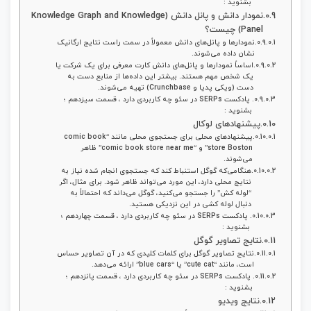
بشنوید :
نمودار دانش و پانل دانش (Knowledge Graph and Knowledge
Panel) چیست؟
نمودارها و پانل‌های دانش معمولاً در سمت راست نتایج ارگانیک
نشان داده می‌شوند.
اساساً نمودارها و پانل‌های دانش کارت معرفی برای یک شرکت یا
یک شخص مهم هستند. بیشتر این داده‌ها از منابع دست‌ به‌
دست (ویکی‌ پدیا و Crunchbase) تهیه می‌شوند.
پادکست SERPs در سئو چه کاربردی دارد ، قسمت سیزدهم ؛
بشنوید :
پیشنهادهای لوکال
پیشنهادهای محلی برای جستجوی محلی مانند “comic book
store Boston” و “comic book store near me” ظاهر
می‌شوند.
هنگامی‌که گوگل استنباط کند که جستجوی انجام‌ شده نیاز به
نتایج محلی دارد، این مورد می‌تواند ظاهر شود. برای مثال، اگر
“لوله‌ کش” را جستجو می‌کنید، گوگل می‌داند که احتمالاً به
دنبال لوله‌ کشی در این نزدیکی هستید.
پادکست SERPs در سئو چه کاربردی دارد ، قسمت چهاردهم ؛
بشنوید :
نتایج تصاویر گوگل
نتایج تصاویر گوگل برای کلمات کلیدی که در آن تصاویر حساس
است، مانند “cute cat” یا “blue cars” ارائه می‌دهد.
پادکست SERPs در سئو چه کاربردی دارد ، قسمت پانزدهم ؛
بشنوید :
نتایج ویدیو