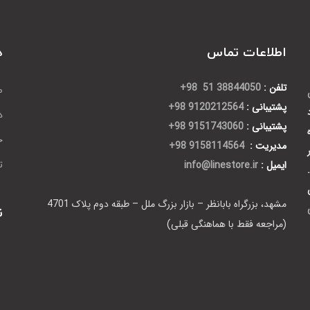
اطلاعات تماس
د
تلفن :
38844050 51 98+
ص
پشتیبانی :
9120212564 98+
د
پشتیبانی :
9151743060 98+
ح
مدیریت :
9158114564 98+
ایمیل :
info@linestore.ir
ت
مشهد، بزرگراه بابانظر – بازار بزرگ ملل – طبقه دوم پلاک 4701
ن
(مراجعه فقط با هماهنگی قبلی)