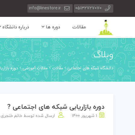
info@linestore.ir
05132727070
مقالات
دوره ها
درباره دانشگاه
وبلاگ
دانشگاه شبکه های اجتماعی
مقالات
مقالات آموزشی
دوره بازاری
دوره بازاریابی شبکه های اجتماعی ?
1 شهریور 1400
ارسال شده توسط
خانم خنجری