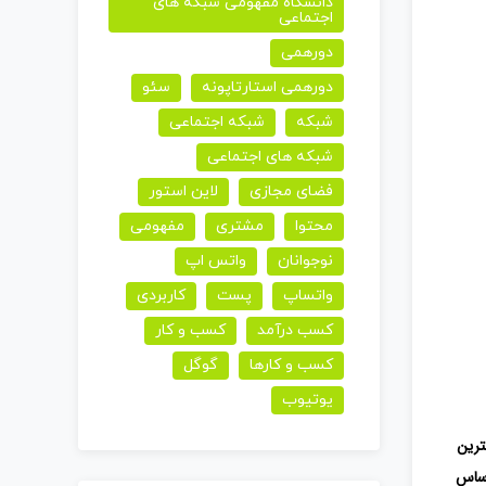
دانشگاه مفهومی شبکه های
اجتماعی
دورهمی
دورهمی استارتاپونه
سئو
شبکه
شبکه اجتماعی
شبکه های اجتماعی
فضای مجازی
لاین استور
محتوا
مشتری
مفهومی
نوجوانان
واتس اپ
واتساپ
پست
کاربردی
کسب درآمد
کسب و کار
کسب و کارها
گوگل
یوتیوب
ترین
اساس