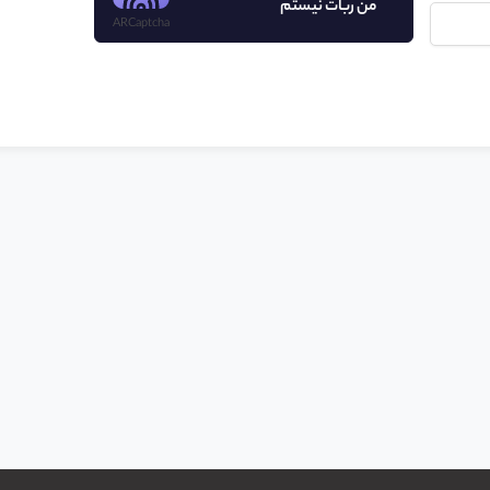
من ربات نیستم
ARCaptcha