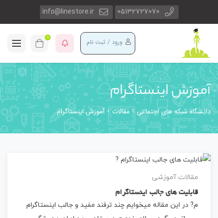
info@linestore.ir
05132727070
0
ورود / ثبت نام
آموزش اینستاگرام
دانشگاه شبکه های اجتماعی
مقالات
آموزش اینستاگرام
مقالات آموزشی
قابلیت های جالب اینستاگرام
م? در این مقاله میخوایم چند ترفند مفید و جالب اینستاگرام