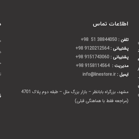
اطلاعات تماس
د
تلفن :
38844050 51 98+
ص
پشتیبانی :
9120212564 98+
د
پشتیبانی :
9151743060 98+
ح
مدیریت :
9158114564 98+
ایمیل :
info@linestore.ir
ت
مشهد، بزرگراه بابانظر – بازار بزرگ ملل – طبقه دوم پلاک 4701
ن
(مراجعه فقط با هماهنگی قبلی)