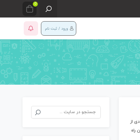
0
ورود / ثبت نام
جستجو
برای:
ی از
 راه