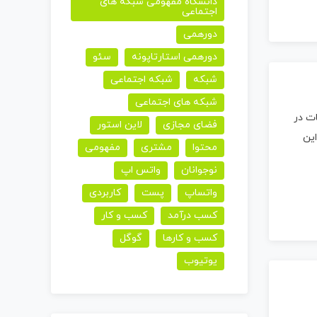
دانشگاه مفهومی شبکه های
اجتماعی
دورهمی
دورهمی استارتاپونه
سئو
شبکه
شبکه اجتماعی
شبکه های اجتماعی
ت در
فضای مجازی
لاین استور
ین
محتوا
مشتری
مفهومی
نوجوانان
واتس اپ
واتساپ
پست
کاربردی
کسب درآمد
کسب و کار
کسب و کارها
گوگل
یوتیوب