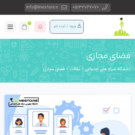
info@linestore.ir
05132727070
0
ورود / ثبت نام
فضای مجازی
دانشگاه شبکه های اجتماعی
مقالات
فضای مجازی