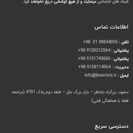
شبکه های اجتماعی
مینمایند و از هیچ کوششی دریغ نخواهند کرد.
اطلاعات تماس
تلفن :
38844050 51 98+
پشتیبانی :
9120212564 98+
پشتیبانی :
9151743060 98+
مدیریت :
9158114564 98+
ایمیل :
info@linestore.ir
مشهد، بزرگراه بابانظر – بازار بزرگ ملل – طبقه دوم پلاک 4701 (مراجعه
فقط با هماهنگی قبلی)
دسترسی سریع