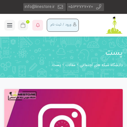
info@linestore.ir
05132727070
0
ورود / ثبت نام
پست
دانشگاه شبکه های اجتماعی
مقالات
پست