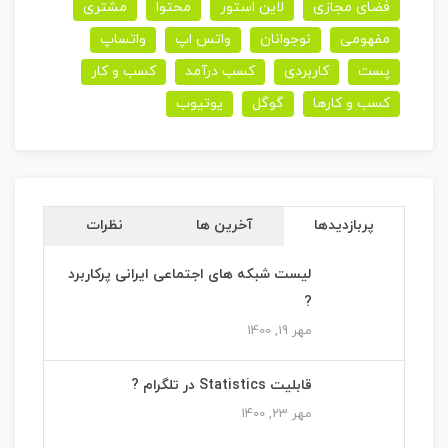
فضای مجازی
لاین استور
محتوا
مشتری
مفهومی
نوجوانان
واتس اپ
واتساپ
پست
کاربردی
کسب درآمد
کسب و کار
کسب و کارها
گوگل
یوتیوب
پربازدیدها
آخرین ها
نظرات
لیست شبکه های اجتماعی ایرانی پرکاربرد
?
مهر 19, 1400
قابلیت Statistics در تلگرام ?
مهر 23, 1400