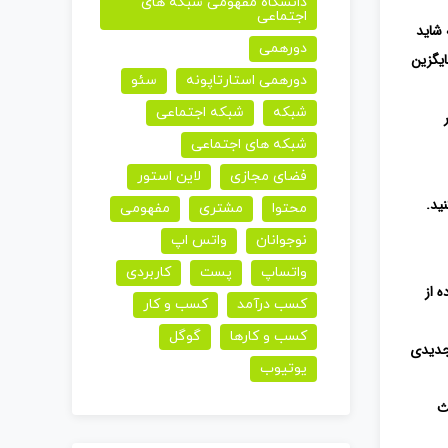
دانشگاه مفهومی شبکه های
از
اجتماعی
 شاید
کلیدهای
دورهمی
ایگزین
بالا
دورهمی استارتاپونه
سئو
و
شبکه
شبکه اجتماعی
پایین
شبکه های اجتماعی
استفاده
فضای مجازی
لاین استور
کنید.
ید.
محتوا
مشتری
مفهومی
نوجوانان
واتس اپ
واتساپ
پست
کاربردی
 از
کسب درآمد
کسب و کار
کسب و کارها
گوگل
جدیدی
یوتیوب
ث