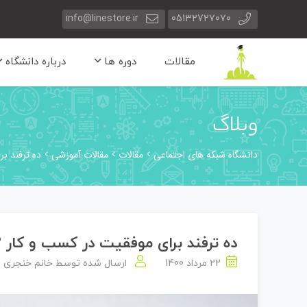
info@linestore.ir
05132727070
مقالات
دوره ها
درباره دانشگاه
وبلاگ
دانشگاه شبکه های اجتماعی
مقالات
مقالات آموزشی
ده ترفند ب
ده ترفند برای موفقیت در کسب و کار ?
22 مرداد 1400
ارسال شده توسط
خانم خنجری