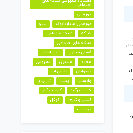
دانشگاه مفهومی شبکه های
اجتماعی
دورهمی
دورهمی استارتاپونه
سئو
شبکه
شبکه اجتماعی
شبکه های اجتماعی
یتر
فضای مجازی
لاین استور
د.
محتوا
مشتری
مفهومی
یل
نوجوانان
واتس اپ
واتساپ
پست
کاربردی
کسب درآمد
کسب و کار
کسب و کارها
گوگل
یوتیوب
ن