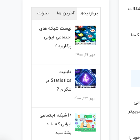
شکلات
پربازدیدها
آخرین ها
نظرات
لیست شبکه های
گ‌ها
اجتماعی ایرانی
پرکاربرد ?
مهر 19, 1400
قابلیت
Statistics در
تلگرام ?
مهر 23, 1400
انی
وییتر
10 شبکه اجتماعی
ایرانی که باید
بشناسید
ود را