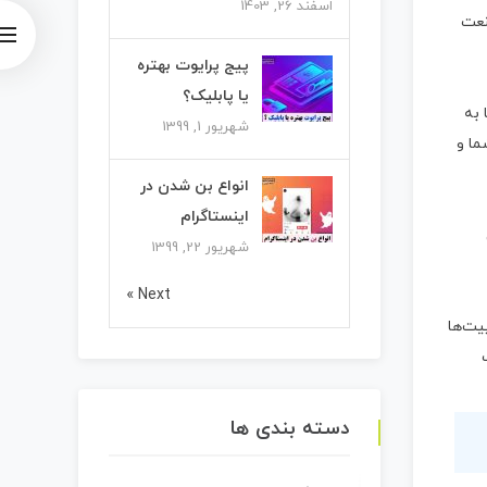
اسفند 26, 1403
نعت
پیج پرایوت بهتره
یا پابلیک؟
 به
شهریور 1, 1399
ما و
انواع بن شدن در
اینستاگرام
شهریور 22, 1399
Next »
یت‌ها
دسته بندی ها