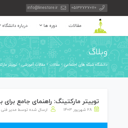
info@linestore.ir
05132727070
مقالات
دوره ها
درباره دانشگاه
وبلاگ
دانشگاه شبکه های اجتماعی
مقالات
مقالات آموزشی
توییتر مارک
توییتر مارکتینگ: راهنمای جامع برای باز
28 شهریور 1403
ارسال شده توسط
مدیر فنی