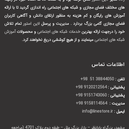
های مختلف فضای مجازی و شبکه های اجتماعی راه اندازی گردید تا با ارائه
آموزش های رایگان و کم هزینه به منظور ارتقای دانش و آگاهی کاربران
فضای مجازی گامی بزرگ بردارد .
مدیریت و پرسنل
لاین استور
تمام تلاش
خود را درجهت ارائه بهترین
خدمات شبکه های اجتماعی
و محصولات
آموزش
شبکه های اجتماعی
مینمایند و از هیچ کوششی دریغ نخواهند کرد.
اطلاعات تماس
تلفن :
38844050 51 98+
پشتیبانی :
9120212564 98+
پشتیبانی :
9151743060 98+
مدیریت :
9158114564 98+
ایمیل :
info@linestore.ir
مشهد، بزرگراه بابانظر – بازار بزرگ ملل – طبقه دوم پلاک 4701 (مراجعه