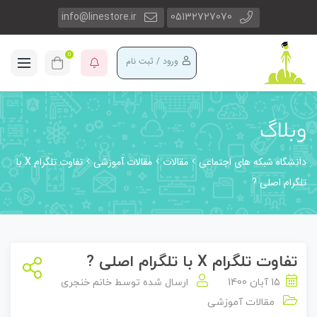
info@linestore.ir
05132727070
0
ورود / ثبت نام
وبلاگ
دانشگاه شبکه های اجتماعی
مقالات
مقالات آموزشی
تفاوت تلگرام X با
تلگرام اصلی ?
تفاوت تلگرام X با تلگرام اصلی ?
15 آبان 1400
ارسال شده توسط
خانم خنجری
مقالات آموزشی