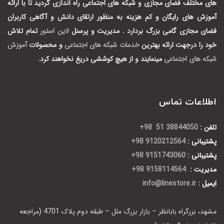
های مختلف فضای مجازی و شبکه های اجتماعی راه اندازی گردید تا با ارائه
آموزش های رایگان و کم هزینه به منظور ارتقای دانش و آگاهی کاربران
فضای مجازی گامی بزرگ بردارد .
مدیریت و پرسنل
لاین استور
تمام تلاش
خود را درجهت ارائه بهترین
خدمات شبکه های اجتماعی
و محصولات
آموزش
شبکه های اجتماعی
مینمایند و از هیچ کوششی دریغ نخواهند کرد.
اطلاعات تماس
تلفن :
38844050 51 98+
پشتیبانی :
9120212564 98+
پشتیبانی :
9151743060 98+
مدیریت :
9158114564 98+
ایمیل :
info@linestore.ir
مشهد، بزرگراه بابانظر – بازار بزرگ ملل – طبقه دوم پلاک 4701 (مراجعه