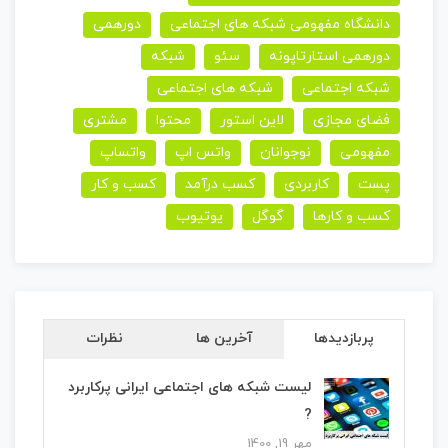
دانشگاه مفهومی شبکه های اجتماعی
دورهمی
دورهمی استارتاپونه
سئو
شبکه
شبکه اجتماعی
شبکه های اجتماعی
فضای مجازی
لاین استور
محتوا
مشتری
مفهومی
نوجوانان
واتس اپ
واتساپ
پست
کاربردی
کسب درآمد
کسب و کار
کسب و کارها
گوگل
یوتیوب
پربازدیدها
آخرین ها
نظرات
لیست شبکه های اجتماعی ایرانی پرکاربرد
?
مهر 19, 1400