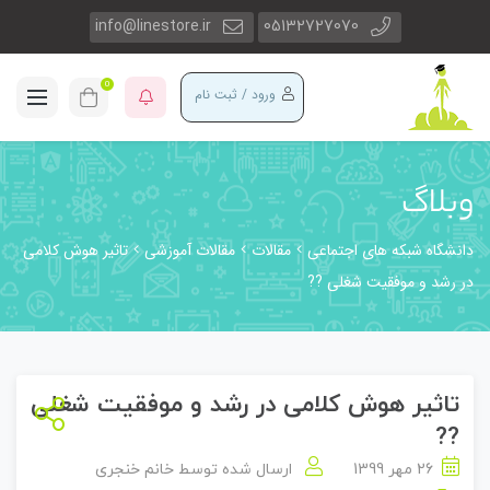
info@linestore.ir
05132727070
0
ورود / ثبت نام
وبلاگ
دانشگاه شبکه های اجتماعی
مقالات
مقالات آموزشی
تاثیر هوش کلامی
در رشد و موفقیت شغلی ??
تاثیر هوش کلامی در رشد و موفقیت شغلی
??
26 مهر 1399
ارسال شده توسط
خانم خنجری