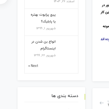
اسفند 26, 1403
ور در
ن کار
پیج پرایوت بهتره
یا پابلیک؟
موعه
شهریور 1, 1399
ه اند
انواع بن شدن در
اینستاگرام
شهریور 22, 1399
Next »
دسته بندی ها