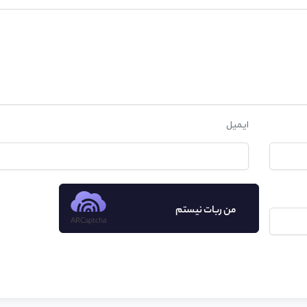
ایمیل
من ربات نیستم
ARCaptcha