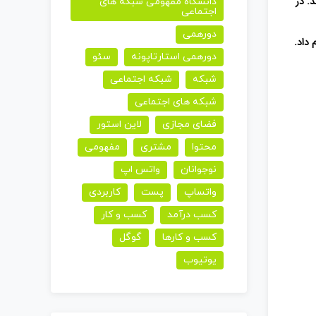
. در
دانشگاه مفهومی شبکه های
از
اجتماعی
کلیدهای
دورهمی
 داد.
بالا
دورهمی استارتاپونه
سئو
و
شبکه
شبکه اجتماعی
پایین
شبکه های اجتماعی
استفاده
فضای مجازی
لاین استور
کنید.
محتوا
مشتری
مفهومی
نوجوانان
واتس اپ
واتساپ
پست
کاربردی
کسب درآمد
کسب و کار
کسب و کارها
گوگل
یوتیوب