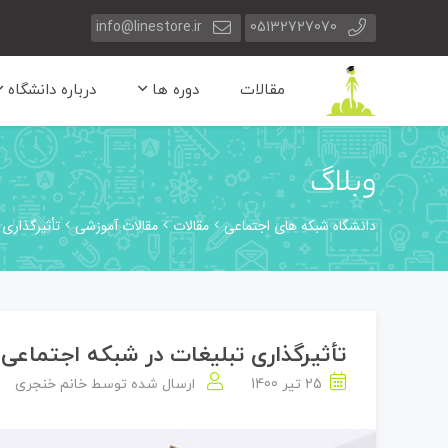
info@linestore.ir
05132727070
مقالات
دوره ها
درباره دانشگاه
وبلاگ
دانشگاه شبکه های اجتماعی
مقالات
مقالات آموزشی
تأثیرگذاری 
تأثیرگذاری تبلیغات در شبکه اجتماعی 
25 تیر 1400
ارسال شده توسط
خانم خنجری