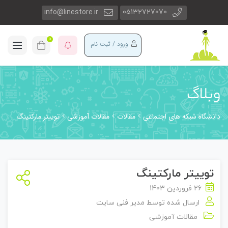
info@linestore.ir
05132727070
0
ورود / ثبت نام
وبلاگ
دانشگاه شبکه های اجتماعی
مقالات
مقالات آموزشی
توییتر مارکتینگ
توییتر مارکتینگ
26 فروردین 1403
ارسال شده توسط
مدیر فنی سایت
مقالات آموزشی