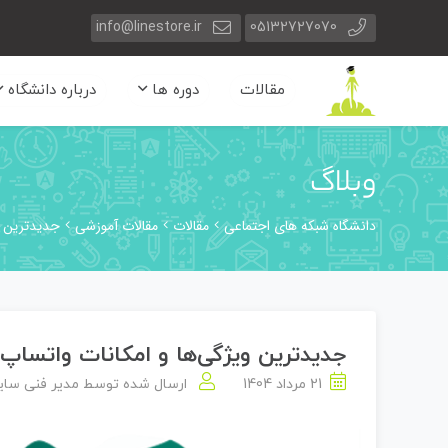
info@linestore.ir
05132727070
مقالات
دوره ها
درباره دانشگاه
وبلاگ
دانشگاه شبکه های اجتماعی
مقالات
مقالات آموزشی
جدیدترین وی
جدیدترین ویژگی‌ها و امکانات واتساپ در 
21 مرداد 1404
ارسال شده توسط
مدیر فنی سا