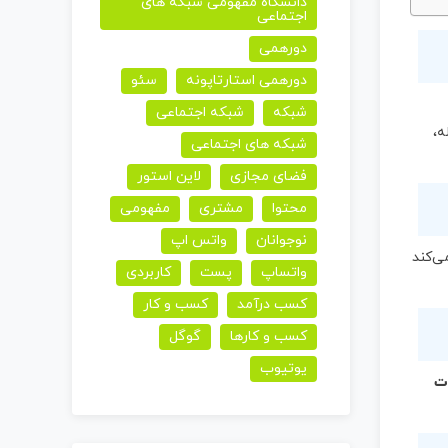
دانشگاه مفهومی شبکه های
اجتماعی
دورهمی
دورهمی استارتاپونه
سئو
شبکه
شبکه اجتماعی
ه،
شبکه های اجتماعی
فضای مجازی
لاین استور
محتوا
مشتری
مفهومی
نوجوانان
واتس اپ
می‌کند
واتساپ
پست
کاربردی
کسب درآمد
کسب و کار
کسب و کارها
گوگل
یوتیوب
ات