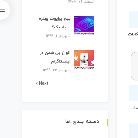
اسفند 26, 1403
پیج پرایوت بهتره
یا پابلیک؟
کانات
شهریور 1, 1399
انواع بن شدن در
اینستاگرام
شهریور 22, 1399
Next »
عث
دسته بندی ها