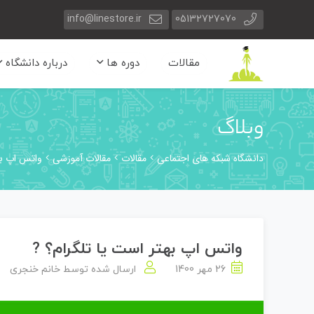
info@linestore.ir
05132727070
مقالات
دوره ها
درباره دانشگاه
وبلاگ
دانشگاه شبکه های اجتماعی
مقالات
مقالات آموزشی
واتس اپ به
واتس اپ بهتر است یا تلگرام؟ ?
26 مهر 1400
ارسال شده توسط
خانم خنجری