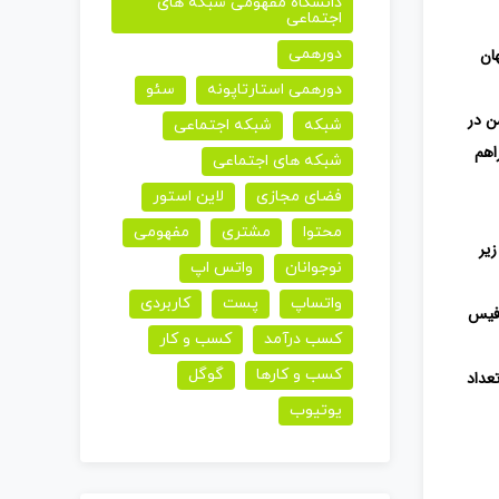
دانشگاه مفهومی شبکه های
اجتماعی
ر از سراسر جهان
دورهمی
دورهمی استارتاپونه
سئو
شبکه
شبکه اجتماعی
فراهم
شبکه های اجتماعی
فضای مجازی
لاین استور
محتوا
مشتری
مفهومی
زیر
نوجوانان
واتس اپ
واتساپ
پست
کاربردی
 فیس
کسب درآمد
کسب و کار
کسب و کارها
گوگل
 تعداد
یوتیوب