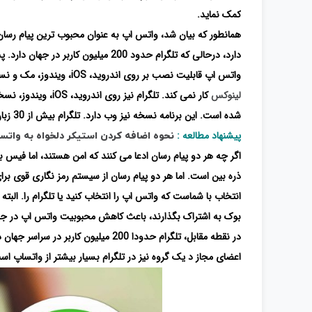
کمک نماید.
دارد، درحالی که تلگرام حدود 200 میلیون کاربر در جهان دارد. پس تلگرام فاصله زیادی با میزان محبویت واتس اپ دارد.
واتس اپ قابلیت نصب بر روی اندروید، iOS، ویندوز، مک و نسخه وب را دارد و بیش از 40 زبان را در جهان پشتیبانی می نماید. البته این اپلیکیشن در
لینوکس
کار نمی کند. تلگرا
شده است. این برنامه نسخه نیز وب دارد. تلگرام بیش از 30 زبان را در جهان حمایت می کند.
پیشنهاد مطالعه :
نحوه اضافه کردن استیکر دلخواه به واتس
اگر چه هر دو پیام رسان ادعا می کنند که امن هستند، اما فیس 
ذره بین است. اما هر دو پیام رسان از سیستم رمز نگاری قوی برای
انتخاب با شماست که واتس اپ را انتخاب کنید یا تلگرام را. البت
بوک به اشتراک بگذارند، باعث کاهش محبوبیت واتس اپ در جها
در نقطه مقابل، تلگرام حدودا 200 میلی
اعضای مجاز د یک گروه نیز در تلگرام بسیار بیشتر از واتساپ اس