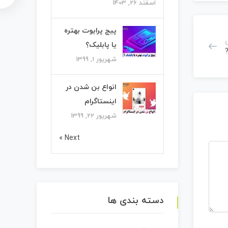
اسفند 26, 1403
پیج پرایوت بهتره
یا پابلیک؟
?
شهریور 1, 1399
انواع بن شدن در
اینستاگرام
شهریور 22, 1399
Next »
دسته بندی ها