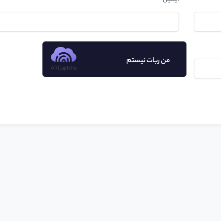
من ربات نیستم
ARCaptcha