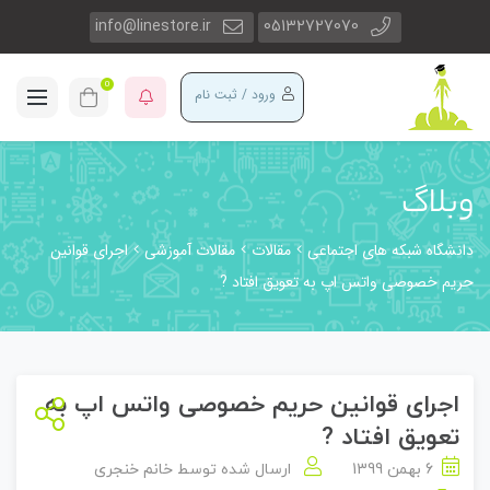
info@linestore.ir
05132727070
0
ورود / ثبت نام
وبلاگ
دانشگاه شبکه های اجتماعی
مقالات
مقالات آموزشی
اجرای قوانین
حریم خصوصی واتس اپ به تعویق افتاد ?
اجرای قوانین حریم خصوصی واتس اپ به
تعویق افتاد ?
6 بهمن 1399
ارسال شده توسط
خانم خنجری