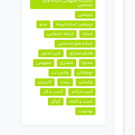
دانشگاه مفهومی شبکه های
اجتماعی
دورهمی
دورهمی استارتاپونه
سئو
شبکه
شبکه اجتماعی
شبکه های اجتماعی
فضای مجازی
لاین استور
محتوا
مشتری
مفهومی
نوجوانان
واتس اپ
واتساپ
پست
کاربردی
کسب درآمد
کسب و کار
کسب و کارها
گوگل
یوتیوب