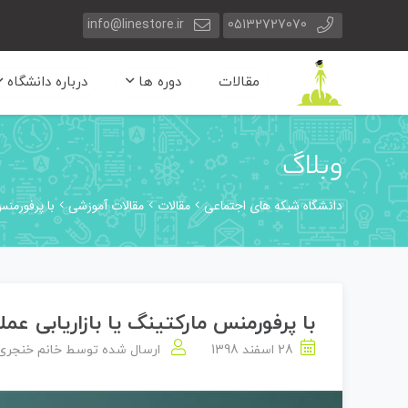
info@linestore.ir
05132727070
مقالات
دوره ها
درباره دانشگاه
وبلاگ
دانشگاه شبکه های اجتماعی
مقالات
مقالات آموزشی
با پرفورمنس
با پرفورمنس مارکتینگ یا بازاریابی عمل
28 اسفند 1398
ارسال شده توسط
خانم خنجری