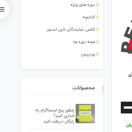
کلیدهای
دوره های ویژه
بالا
کتابچه
و
پایین
کلاس نمایندگان لاین استور
استفاده
همه دوره ها
کنید.
وردپرس
آن
محصولات
برای
چطور پیج اینستاگرام راه
افزایش
اندازی کنیم؟
رایگان دریافت کنید
یا
یان
کاهش