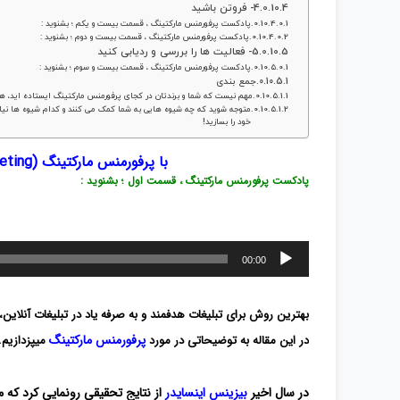
4- فروتن باشید
پادکست پرفورمنس مارکتینگ ، قسمت بیست و یکم ؛ بشنوید :
پادکست پرفورمنس مارکتینگ ، قسمت بیست و دوم ؛ بشنوید :
5- فعالیت ها را بررسی و ردیابی کنید
پادکست پرفورمنس مارکتینگ ، قسمت بیست و سوم ؛ بشنوید :
جمع بندی
مهم نیست که شما و برندتان در کجای پرفورمنس مارکتینگ ایستاده اید، هم
متوجه شوید که چه شیوه هایی به شما کمک می کنند و کدام شیوه ها نیاز ب
خود را بسازید!
با پرفورمنس مارکتینگ (Performance Marketing) یا بازاریابی عملگرا آشنا شوید
پادکست پرفورمنس مارکتینگ ، قسمت اول ؛ بشنوید :
پخش‌کننده
00:00
صوت
بهترین روش برای تبلیغات هدفمند و به صرفه یاد در تبلیغات آنلاین،
پرفورمنس مارکتینگ
در این مقاله به توضیحاتی در مورد
میپزدازیم.
در سال اخیر
بیزینس اینسایدر
از نتایج تحقیقی رونمایی کرد ک