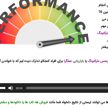
 انجام
دهند 2 الی 3 سایت غیر خرده فروشی را بررسی می کنند و همچنین 16
رسی می
 مهم
رکتینگ
یشتر
رمنس مارکتینگ
یا
بازاریابی
عملگرا
برای افراد کنجکاو تدارک دیده ایم که با خواندن 
00:00
ا می توانند لیستی از نتایج دلخواه شما مانند
فروش ها، تاب ها یا دانلودها و مشتر