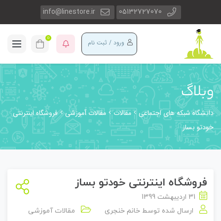
info@linestore.ir
05132727070
0
ورود / ثبت نام
وبلاگ
دانشگاه شبکه های اجتماعی
مقالات
مقالات آموزشی
فروشگاه اینترنتی
خودتو بساز
فروشگاه اینترنتی خودتو بساز
31 اردیبهشت 1399
ارسال شده توسط
خانم خنجری
مقالات آموزشی