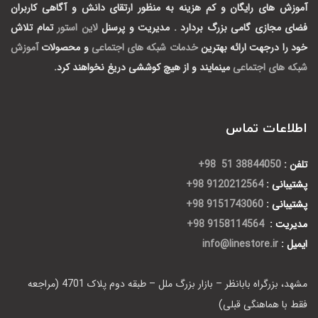
آموزش های رایگان و کم هزینه به منظور ارتقای دانش و آگاهی کاربران
فضای مجازی گامی بزرگ بردارد .
مدیریت و پرسنل
لاین استور
تمام تلاش
خود را درجهت ارائه بهترین
خدمات شبکه های اجتماعی
و محصولات
آموزش
شبکه های اجتماعی
مینمایند و از هیچ کوششی دریغ نخواهند کرد.
اطلاعات تماس
تلفن :
38844050 51 98+
پشتیبانی :
9120212564 98+
پشتیبانی :
9151743060 98+
مدیریت :
9158114564 98+
ایمیل :
info@linestore.ir
مشهد، بزرگراه بابانظر – بازار بزرگ ملل – طبقه دوم پلاک 4701 (مراجعه
فقط با هماهنگی قبلی)