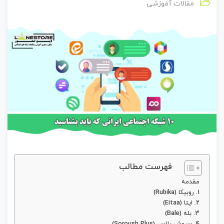
مقالات آموزشی
فهرست مطالب
مقدمه
1. روبیکا (Rubika)
2. ایتا (Eitaa)
3. بله (Bale)
4. سروش پلاس (Soroush Plus)