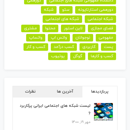
دانشگاه مفهومی شبکه های اجتماعی
دورهمی
دورهمی استارتاپونه
سئو
شبکه
شبکه اجتماعی
شبکه های اجتماعی
فضای مجازی
لاین استور
محتوا
مشتری
مفهومی
نوجوانان
واتس اپ
واتساپ
پست
کاربردی
کسب درآمد
کسب و کار
کسب و کارها
گوگل
یوتیوب
پربازدیدها
آخرین ها
نظرات
لیست شبکه های اجتماعی ایرانی پرکاربرد
?
مهر 19, 1400