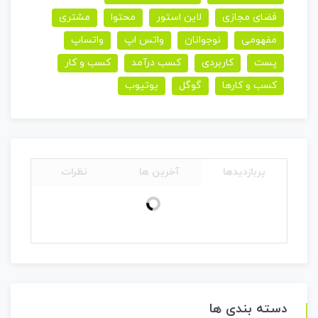
فضای مجازی
لاین استور
محتوا
مشتری
مفهومی
نوجوانان
واتس اپ
واتساپ
پست
کاربردی
کسب درآمد
کسب و کار
کسب و کارها
گوگل
یوتیوب
پربازدیدها
آخرین ها
نظرات
دسته بندی ها