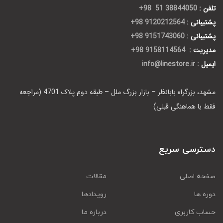
تلفن :
38844050 51 98+
پشتیبانی :
9120212564 98+
پشتیبانی :
9151743060 98+
مدیریت :
9158114564 98+
ایمیل :
info@linestore.ir
مشهد، بزرگراه بابانظر – بازار بزرگ ملل – طبقه دوم پلاک 4701 (مراجعه
فقط با هماهنگی قبلی)
دسترسی سریع
صفحه اصلی
مقالات
دوره ها
رویدادها
حساب کاربری
درباره ما