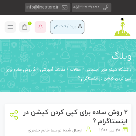
info@linestore.ir
05132727070
0
ورود / ثبت نام
وبلاگ
دانشگاه شبکه های اجتماعی
مقالات
مقالات آموزشی
2 روش ساده برای
کپی کردن کپشن در اینستاگرام ?
2 روش ساده برای کپی کردن کپشن در
اینستاگرام ?
20 تیر 1400
ارسال شده توسط
خانم خنجری