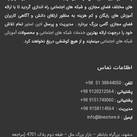
های مختلف فضای مجازی و شبکه های اجتماعی راه اندازی گردید تا با ارائه
آموزش های رایگان و کم هزینه به منظور ارتقای دانش و آگاهی کاربران
فضای مجازی گامی بزرگ بردارد .
مدیریت و پرسنل
لاین استور
تمام تلاش
خود را درجهت ارائه بهترین
خدمات شبکه های اجتماعی
و محصولات
آموزش
شبکه های اجتماعی
مینمایند و از هیچ کوششی دریغ نخواهند کرد.
اطلاعات تماس
تلفن :
38844050 51 98+
پشتیبانی :
9120212564 98+
پشتیبانی :
9151743060 98+
مدیریت :
9158114564 98+
ایمیل :
info@linestore.ir
مشهد، بزرگراه بابانظر – بازار بزرگ ملل – طبقه دوم پلاک 4701 (مراجعه