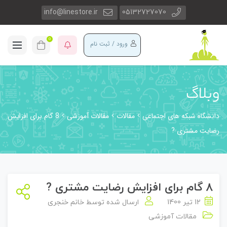
info@linestore.ir
05132727070
0
ورود / ثبت نام
وبلاگ
دانشگاه شبکه های اجتماعی
مقالات
مقالات آموزشی
8 گام برای افزایش
رضایت مشتری ?
8 گام برای افزایش رضایت مشتری ?
12 تیر 1400
ارسال شده توسط
خانم خنجری
مقالات آموزشی