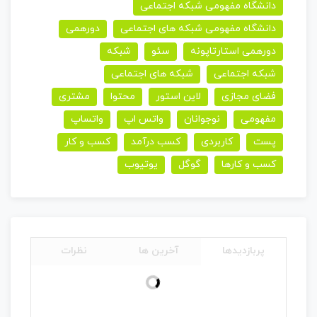
دانشگاه مفهومی شبکه اجتماعی
دانشگاه مفهومی شبکه های اجتماعی
دورهمی
دورهمی استارتاپونه
سئو
شبکه
شبکه اجتماعی
شبکه های اجتماعی
فضای مجازی
لاین استور
محتوا
مشتری
مفهومی
نوجوانان
واتس اپ
واتساپ
پست
کاربردی
کسب درآمد
کسب و کار
کسب و کارها
گوگل
یوتیوب
پربازدیدها
آخرین ها
نظرات