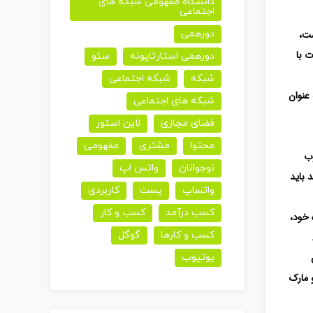
دانشگاه مفهومی شبکه های
اجتماعی
ت،
دورهمی
یچ با محصولات با
دورهمی استارتاپونه
سئو
شبکه
شبکه اجتماعی
 عنوان
شبکه های اجتماعی
فضای مجازی
لاین استور
محتوا
مشتری
مفهومی
وب
نوجوانان
واتس اپ
 باید
واتساپ
پست
کاربردی
کسب درآمد
کسب و کار
 خود،
کسب و کارها
گوگل
یوتیوب
 مارک