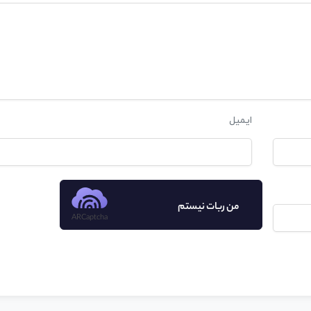
ایمیل
من ربات نیستم
ARCaptcha