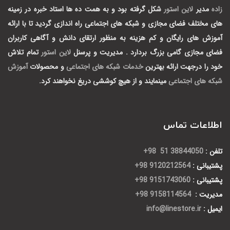
زاده
مدیر
لاین استور
شکل گرفته بود و به همت ده ها استاد خبره در زمینه
های مختلف فضای مجازی و شبکه های اجتماعی راه اندازی گردید تا با ارائه
آموزش های رایگان و کم هزینه به منظور ارتقای دانش و آگاهی کاربران
فضای مجازی گامی بزرگ بردارد .
مدیریت و پرسنل
لاین استور
تمام تلاش
خود را درجهت ارائه بهترین
خدمات شبکه های اجتماعی
و محصولات
آموزش
شبکه های اجتماعی
مینمایند و از هیچ کوششی دریغ نخواهند کرد.
اطلاعات تماس
تلفن :
38844050 51 98+
پشتیبانی :
9120212564 98+
پشتیبانی :
9151743060 98+
مدیریت :
9158114564 98+
ایمیل :
info@linestore.ir