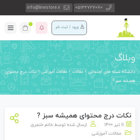
info@linestore.ir
05132727070
0
ورود / ثبت نام
وبلاگ
دانشگاه شبکه های اجتماعی
مقالات
مقالات آموزشی
نکات درج محتوای
همیشه سبز ?
نکات درج محتوای همیشه سبز ?
11 تیر 1400
ارسال شده توسط
خانم خنجری
مقالات آموزشی