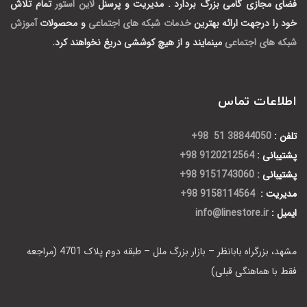
فضای مجازی گامی بزرگ بردارد .
مدیریت و پرسنل
لاین استور
تمام تلاش
خود را درجهت ارائه بهترین
خدمات شبکه های اجتماعی
و محصولات
آموزش
شبکه های اجتماعی
مینمایند و از هیچ کوششی دریغ نخواهند کرد.
اطلاعات تماس
تلفن :
38844050 51 98+
پشتیبانی :
9120212564 98+
پشتیبانی :
9151743060 98+
مدیریت :
9158114564 98+
ایمیل :
info@linestore.ir
مشهد، بزرگراه بابانظر – بازار بزرگ ملل – طبقه دوم پلاک 4701 (مراجعه
فقط با هماهنگی قبلی)