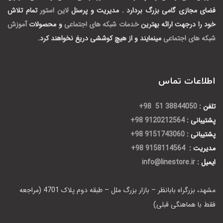
فضای مجازی گامی بزرگ بردارد .
مدیریت و پرسنل
لاین استور
تمام تلاش
خود را درجهت ارائه بهترین
خدمات شبکه های اجتماعی
و محصولات
آموزش
شبکه های اجتماعی
مینمایند و از هیچ کوششی دریغ نخواهند کرد.
اطلاعات تماس
تلفن :
38844050 51 98+
پشتیبانی :
9120212564 98+
پشتیبانی :
9151743060 98+
مدیریت :
9158114564 98+
ایمیل :
info@linestore.ir
مشهد، بزرگراه بابانظر – بازار بزرگ ملل – طبقه دوم پلاک 4701 (مراجعه
فقط با هماهنگی قبلی)