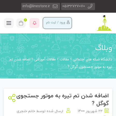
info@linestore.ir
05132727070
0
ورود / ثبت نام
وبلاگ
دانشگاه شبکه های اجتماعی
مقالات
مقالات آموزشی
اضافه شدن تم
تیره به موتور جستجوی گوگل ?
اضافه شدن تم تیره به موتور جستجوی
گوگل ?
22 شهریور 1400
ارسال شده توسط
خانم خنجری