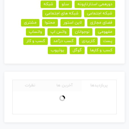
دورهمی استارتاپونه
سئو
شبکه
شبکه اجتماعی
شبکه های اجتماعی
فضای مجازی
لاین استور
محتوا
مشتری
مفهومی
نوجوانان
واتس اپ
واتساپ
پست
کاربردی
کسب درآمد
کسب و کار
کسب و کارها
گوگل
یوتیوب
پربازدیدها
آخرین ها
نظرات