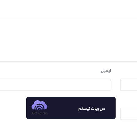
ایمیل
من ربات نیستم
ARCaptcha