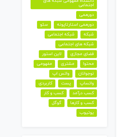
دانشگاه مفهومی شبکه های
اجتماعی
دورهمی
دورهمی استارتاپونه
سئو
شبکه
شبکه اجتماعی
شبکه های اجتماعی
فضای مجازی
لاین استور
محتوا
مشتری
مفهومی
نوجوانان
واتس اپ
واتساپ
پست
کاربردی
کسب درآمد
کسب و کار
کسب و کارها
گوگل
یوتیوب