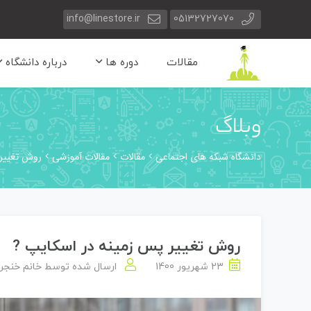
info@linestore.ir
05132727070
مقالات
دوره ها
درباره دانشگاه
وبلاگ
دانشگاه شبکه های اجتماعی
مقالات
مقالات آموزشی
روش تغییر 
روش تغییر پس زمینه در اسکایپ ?
23 شهریور 1400
ارسال شده توسط
خانم خنجر