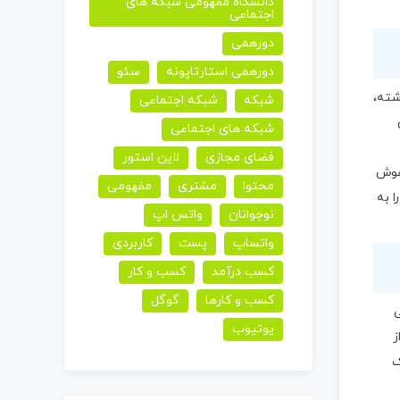
دانشگاه مفهومی شبکه های
اجتماعی
دورهمی
دورهمی استارتاپونه
سئو
شته،
شبکه
شبکه اجتماعی
شبکه های اجتماعی
فضای مجازی
لاین استور
 هوش
محتوا
مشتری
مفهومی
 به
نوجوانان
واتس اپ
واتساپ
پست
کاربردی
کسب درآمد
کسب و کار
کسب و کارها
گوگل
ی
یوتیوب
ز
ک