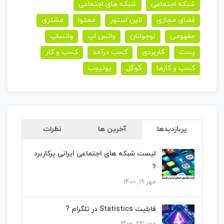
شبکه اجتماعی
شبکه های اجتماعی
فضای مجازی
لاین استور
محتوا
مشتری
مفهومی
نوجوانان
واتس اپ
واتساپ
پست
کاربردی
کسب درآمد
کسب و کار
کسب و کارها
گوگل
یوتیوب
پربازدیدها
آخرین ها
نظرات
لیست شبکه های اجتماعی ایرانی پرکاربرد
?
مهر 19, 1400
قابلیت Statistics در تلگرام ?
مهر 23, 1400