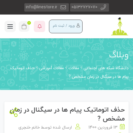
info@linestore.ir
05132727070
0
ورود / ثبت نام
وبلاگ
دانشگاه شبکه های اجتماعی
مقالات
مقالات آموزشی
حذف اتوماتیک
پیام ها در سیگنال در زمان مشخص ?
حذف اتوماتیک پیام ها در سیگنال در زمان
مشخص ?
13 فروردین 1400
ارسال شده توسط
خانم خنجری