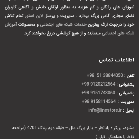
آموزش های رایگان و کم هزینه به منظور ارتقای دانش و آگاهی کاربران
فضای مجازی گامی بزرگ بردارد .
مدیریت و پرسنل
لاین استور
تمام تلاش
خود را درجهت ارائه بهترین
خدمات شبکه های اجتماعی
و محصولات
آموزش
شبکه های اجتماعی
مینمایند و از هیچ کوششی دریغ نخواهند کرد.
اطلاعات تماس
تلفن :
38844050 51 98+
پشتیبانی :
9120212564 98+
پشتیبانی :
9151743060 98+
مدیریت :
9158114564 98+
ایمیل :
info@linestore.ir
مشهد، بزرگراه بابانظر – بازار بزرگ ملل – طبقه دوم پلاک 4701 (مراجعه
فقط با هماهنگی قبلی)