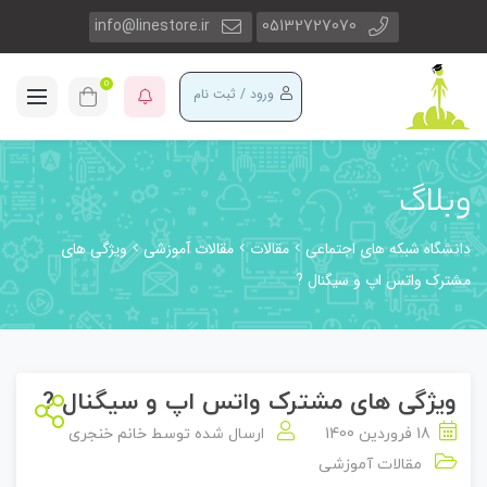
info@linestore.ir
05132727070
0
ورود / ثبت نام
وبلاگ
دانشگاه شبکه های اجتماعی
مقالات
مقالات آموزشی
ویژگی های
مشترک واتس اپ و سیگنال ?
ویژگی های مشترک واتس اپ و سیگنال ?
18 فروردین 1400
ارسال شده توسط
خانم خنجری
مقالات آموزشی