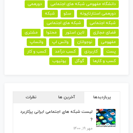
دانشگاه مفهومی شبکه های اجتماعی
دورهمی
دورهمی استارتاپونه
سئو
شبکه
شبکه اجتماعی
شبکه های اجتماعی
فضای مجازی
لاین استور
محتوا
مشتری
مفهومی
نوجوانان
واتس اپ
واتساپ
پست
کاربردی
کسب درآمد
کسب و کار
کسب و کارها
گوگل
یوتیوب
پربازدیدها
آخرین ها
نظرات
لیست شبکه های اجتماعی ایرانی پرکاربرد
?
مهر 19, 1400