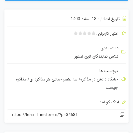
بگیرید. این راهکار برای مذاکرات خانوادگی یا روابط فردی اصل مهمی است.
۶. اجرایی کردن
در این مرحله لازم است دو طرف به توافقات بدست‌ آمده و تصمیمات گرفته شده
تاریخ انتشار : 18 اسفند 1400
در مذاکرات عمل کنند. در این حالت است که مذاکره واقعا نتیجه کاملی داشته
است.
امتیاز کاربران :
ب
د
دسته بندی
و
کلاس نمایندگان لاین استور
ن
ا
م
برچسب ها
ت
جایگاه دانش در مذاکره
/
سه عنصر حیاتی هر مذاکره ای
/
مذاکره
ی
چیست
ا
ز
0
لینک کوتاه :
ر
ا
https://learn.linestore.ir/?p=34681
ی