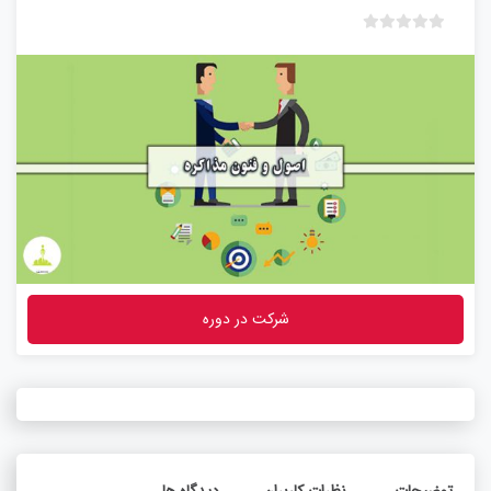
ب
د
و
ن
ا
م
ت
ی
ا
ز
0
ر
شرکت در دوره
ا
ی
توضیحات
نظرات کاربران
دیدگاه ها