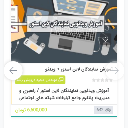
آموزش نمایندگان لاین استور + ویدئو
آموزش نمایندگان لاین استور + ویدئو
مهندس مجید درویش زاده
ب
آموزش ویدئویی نمایندگان لاین استور / راهبری و
د
مدیریت پلتفرم جامع تبلیغات شبکه های اجتماعی
و
ن
6,500,000 تومان
642
ا
م
ت
ی