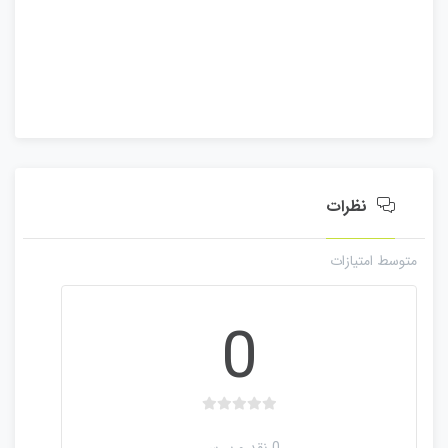
ا
ز
0
ر
ا
ی
نظرات
متوسط امتیازات
0
ب
د