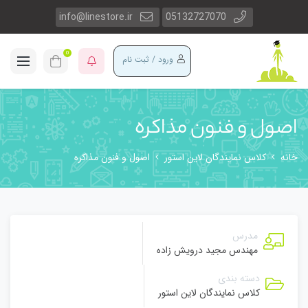
info@linestore.ir
05132727070
0
ورود / ثبت نام
اصول و فنون مذاکره
خانه
کلاس نمایندگان لاین استور
اصول و فنون مذاکره
مدرس
مهندس مجید درویش زاده
دسته بندی
کلاس نمایندگان لاین استور