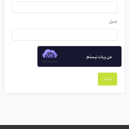
ایمیل
من ربات نیستم
ARCaptcha