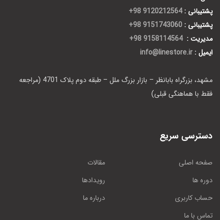
پشتیبانی :
9120212564 98+
پشتیبانی :
9151743060 98+
مدیریت :
9158114564 98+
ایمیل :
info@linestore.ir
مشهد، بزرگراه بابانظر – بازار بزرگ ملل – طبقه دوم پلاک 4701 (مراجعه
فقط با هماهنگی قبلی)
دسترسی سریع
صفحه اصلی
مقالات
دوره ها
رویدادها
حساب کاربری
درباره ما
تماس با ما